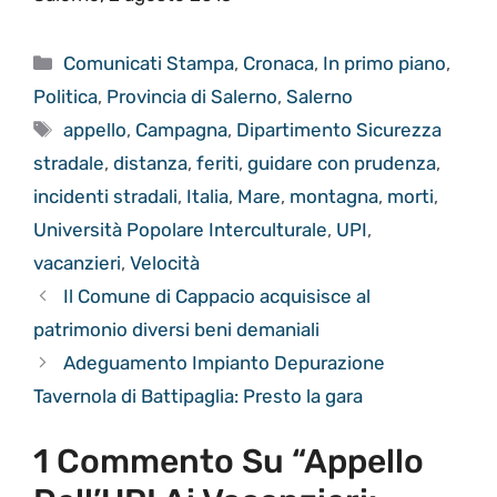
Categorie
Comunicati Stampa
,
Cronaca
,
In primo piano
,
Politica
,
Provincia di Salerno
,
Salerno
Tag
appello
,
Campagna
,
Dipartimento Sicurezza
stradale
,
distanza
,
feriti
,
guidare con prudenza
,
incidenti stradali
,
Italia
,
Mare
,
montagna
,
morti
,
Università Popolare Interculturale
,
UPI
,
vacanzieri
,
Velocità
Il Comune di Cappacio acquisisce al
patrimonio diversi beni demaniali
Adeguamento Impianto Depurazione
Tavernola di Battipaglia: Presto la gara
1 Commento Su “Appello