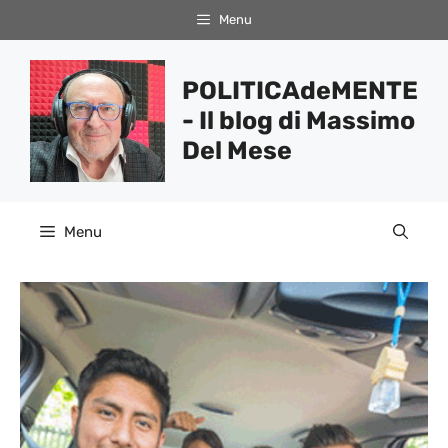
Vai
Menu
al
contenuto
POLITICAdeMENTE
- Il blog di Massimo
Del Mese
Menu