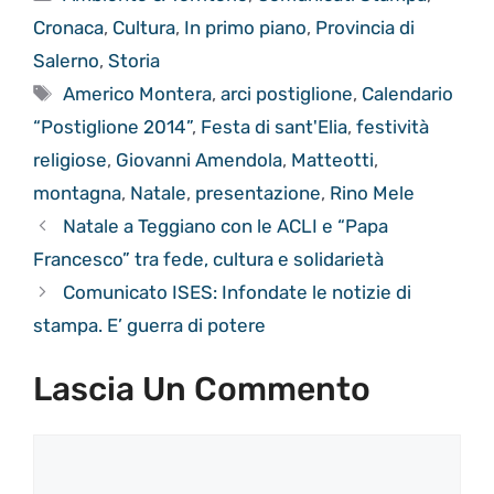
Cronaca
,
Cultura
,
In primo piano
,
Provincia di
Salerno
,
Storia
Tag
Americo Montera
,
arci postiglione
,
Calendario
“Postiglione 2014”
,
Festa di sant'Elia
,
festività
religiose
,
Giovanni Amendola
,
Matteotti
,
montagna
,
Natale
,
presentazione
,
Rino Mele
Natale a Teggiano con le ACLI e “Papa
Francesco” tra fede, cultura e solidarietà
Comunicato ISES: Infondate le notizie di
stampa. E’ guerra di potere
Lascia Un Commento
Commento