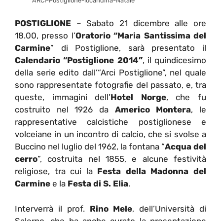
ARCI-Postiglione-locandina-Natale
POSTIGLIONE
– Sabato 21 dicembre alle ore
18.00, presso l’
Oratorio “Maria Santissima del
Carmine
” di Postiglione, sarà presentato il
Calendario “Postiglione 2014”
, il quindicesimo
della serie edito dall’“Arci Postiglione”, nel quale
sono rappresentate fotografie del passato, e, tra
queste, immagini dell’
Hotel Norge
, che fu
costruito nel 1926 da
Americo Montera
, le
rappresentative calcistiche postiglionese e
volceiane in un incontro di calcio, che si svolse a
Buccino nel luglio del 1962, la fontana “
Acqua del
cerro
”, costruita nel 1855, e alcune festività
religiose, tra cui la
Festa della Madonna del
Carmine
e la
Festa di S. Elia
.
Interverrà il prof.
Rino Mele
, dell’Università di
Salerno, che ha anche curato la presentazione