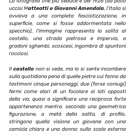
La fotografia che più seduce è del 1926 (da poco
uccisi M
atteotti e Giovanni Amendola
, l’Italia si
avviava a una completa fascistizzazione, in
superficie, come si fosse addormentata nello
specchio), l’immagine rappresenta la salita al
castello, una strada pietrosa e impervia, a
gradoni sghembi, scoscesi, ingombra di spuntoni
rocciosi.
Il
castello
non si vede, ma lo si sente incombere
sulla quotidiana pena di quelle pietre cui fanno da
testimoni cinque personaggi, due (forse coniugi)
fermi come alari di un focolare ai lati opposti
della via, quasi a significare una reciproca forte
appartenenza mentre, secondo una geometrica
figurazione, a metà della salita, di profilo,
stringono quella visione un giovane con una
camicia chiara e una donna: sulla scala esterna