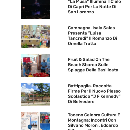
“La Musa” Illumina Il Cielo
Di Capri Per La Notte Di
San Lorenzo
Campagna. Isaia Sales
Presenta “Luisa
Tancredi” Il Romanzo Di
Ornella Trotta
Fruit & Salad On The
Beach Sbarca Sulle
Spiagge Della Basilicata
Battipaglia. Raccolta
Firme Per Il Nuovo Plesso
Scolastico “J F Kennedy”
Di Belvedere
Toceno Celebra Cultura E
Montagna: Incontri Con
Silvano Moroni, Edoardo