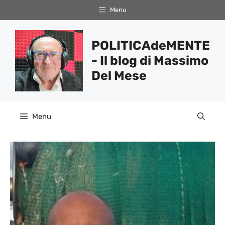
Vai
Menu
al
contenuto
POLITICAdeMENTE
- Il blog di Massimo
Del Mese
Menu