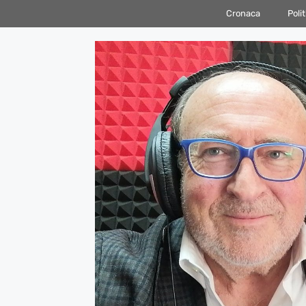
Vai
Cronaca
Polit
al
contenuto