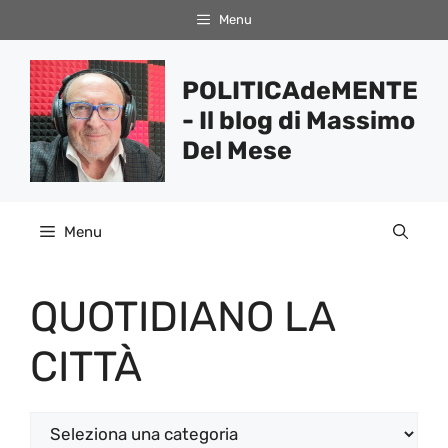
Vai
Menu
al
contenuto
POLITICAdeMENTE
- Il blog di Massimo
Del Mese
Menu
QUOTIDIANO LA
CITTÀ
Categorie