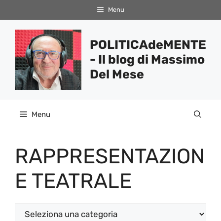
Vai
Menu
al
contenuto
POLITICAdeMENTE
- Il blog di Massimo
Del Mese
Menu
RAPPRESENTAZION
E TEATRALE
Categorie