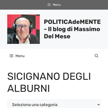
Vai
Menu
al
contenuto
POLITICAdeMENTE
- Il blog di Massimo
Del Mese
Menu
SICIGNANO DEGLI
ALBURNI
Categorie