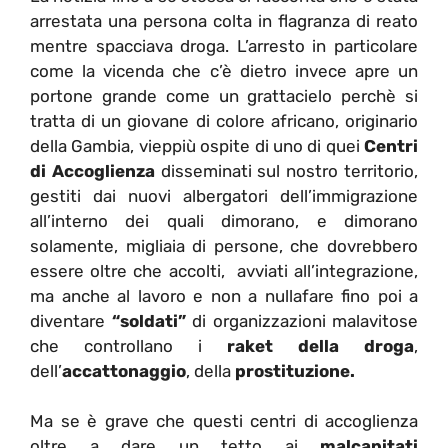
arrestata una persona colta in flagranza di reato
mentre spacciava droga. L’arresto in particolare
come la vicenda che c’è dietro invece apre un
portone grande come un grattacielo perchè si
tratta di un giovane di colore africano, originario
della Gambia, vieppiù ospite di uno di quei
Centri
di Accoglienza
disseminati sul nostro territorio,
gestiti dai nuovi albergatori dell’immigrazione
all’interno dei quali dimorano, e dimorano
solamente, migliaia di persone, che dovrebbero
essere oltre che accolti, avviati all’integrazione,
ma anche al lavoro e non a nullafare fino poi a
diventare
“soldati”
di organizzazioni malavitose
che controllano i
raket della droga
,
dell’
accattonaggio
, della
prostituzione.
Ma se è grave che questi centri di accoglienza
oltre a dare un tetto ai
malcapitati