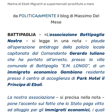
Marina di Eboli-Migranti ai supermercati-prostitute a mare
da
POLITICA
de
MENTE
il blog di Massimo Del
Mese
BATTIPAGLIA
– «
L’
associazione Battipaglia
Nostra
– si legge in una nota –
plaude
all’operazione antidroga della polizia locale
capitanata dal Comandante
Gerardo Iuliano
che ha portato all’arresto, presso la villa
comunale di Battipaglia “E.M. LONGO”, di un
immigrato economico Gambiano
residente
presso il centro di accoglienza di
Park Hotel il
Principe di Eboli
.
La nostra associazione
– si precisa nella nota –
pone l’accento sul fatto che lo Stato paga vitto
ed alloggio per gli
immigrati economici,
i quali