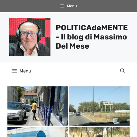
Vai
Menu
al
contenuto
POLITICAdeMENTE
- Il blog di Massimo
Del Mese
Menu