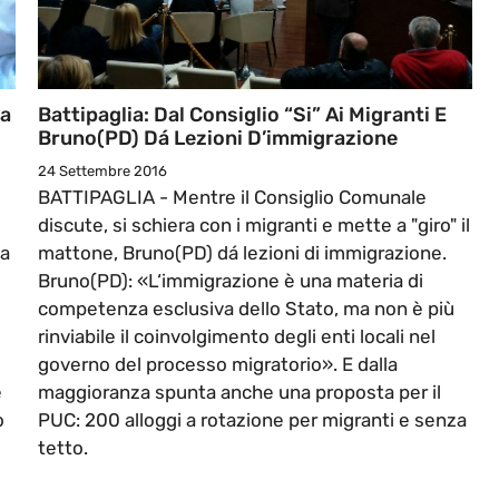
va
Battipaglia: Dal Consiglio “si” Ai Migranti E
Bruno(PD) Dá Lezioni D’immigrazione
24 Settembre 2016
BATTIPAGLIA - Mentre il Consiglio Comunale
discute, si schiera con i migranti e mette a "giro" il
 a
mattone, Bruno(PD) dá lezioni di immigrazione.
Bruno(PD): «L‘immigrazione è una materia di
competenza esclusiva dello Stato, ma non è più
rinviabile il coinvolgimento degli enti locali nel
governo del processo migratorio». E dalla
e
maggioranza spunta anche una proposta per il
o
PUC: 200 alloggi a rotazione per migranti e senza
tetto.