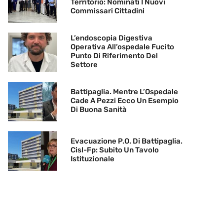
Territorio: Nominati I Nuovi
Commissari Cittadini
L’endoscopia Digestiva
Operativa All’ospedale Fucito
Punto Di Riferimento Del
Settore
Battipaglia. Mentre L’Ospedale
Cade A Pezzi Ecco Un Esempio
Di Buona Sanità
Evacuazione P.O. Di Battipaglia.
Cisl-Fp: Subito Un Tavolo
Istituzionale