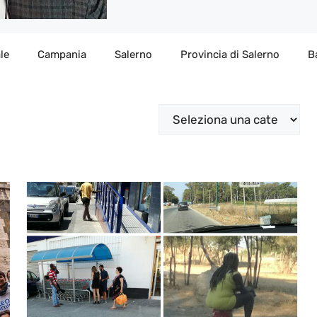
le
Campania
Salerno
Provincia di Salerno
B
Categorie