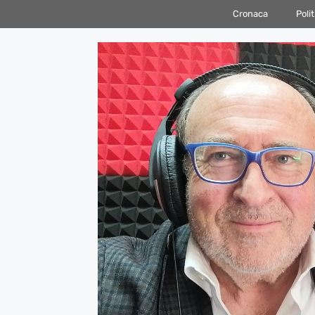
Vai
Cronaca
Polit
al
contenuto