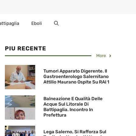
attipaglia
Eboli
PIU RECENTE
More
Tumori Apparato Digerente. Il
Gastroenterologo Salernitano
Attilio Maurano Ospite Su RAI 1
Balneazione E Qualità Delle
Acque Sul Litorale Di
Battipaglia. Incontro In
Prefettura
Lega Salerno, Si Rafforza Sul