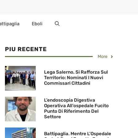
attipaglia
Eboli
PIU RECENTE
More
Lega Salerno, Si Rafforza Sul
Territorio: Nominati I Nuovi
Commissari Cittadini
L’endoscopia Digestiva
Operativa All’ospedale Fucito
Punto Di Riferimento Del
Settore
Battipaglia. Mentre L’Ospedale