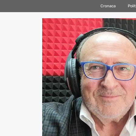
Vai
Cronaca
Polit
al
contenuto