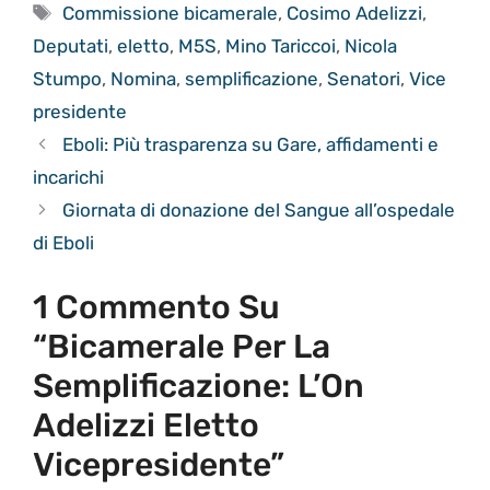
Tag
Commissione bicamerale
,
Cosimo Adelizzi
,
Deputati
,
eletto
,
M5S
,
Mino Tariccoi
,
Nicola
Stumpo
,
Nomina
,
semplificazione
,
Senatori
,
Vice
presidente
Eboli: Più trasparenza su Gare, affidamenti e
incarichi
Giornata di donazione del Sangue all’ospedale
di Eboli
1 Commento Su
“Bicamerale Per La
Semplificazione: L’On
Adelizzi Eletto
Vicepresidente”