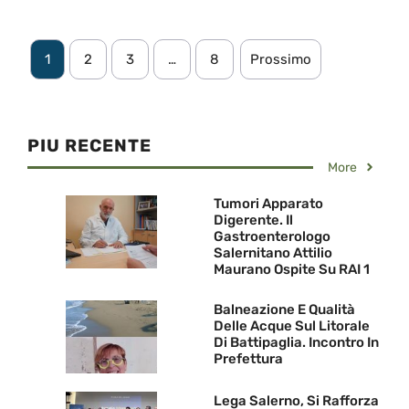
1
2
3
…
8
Prossimo
PIU RECENTE
More
Tumori Apparato
Digerente. Il
Gastroenterologo
Salernitano Attilio
Maurano Ospite Su RAI 1
Balneazione E Qualità
Delle Acque Sul Litorale
Di Battipaglia. Incontro In
Prefettura
Lega Salerno, Si Rafforza