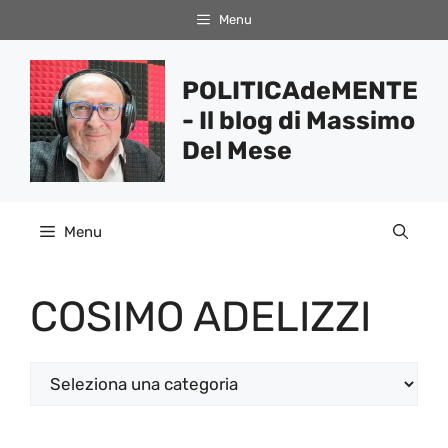
Vai
Menu
al
contenuto
POLITICAdeMENTE
- Il blog di Massimo
Del Mese
Menu
COSIMO ADELIZZI
Categorie