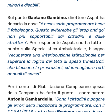
minori e disabili
“.
Sul punto
Gaetano Gambino,
direttore Aspat ha
rincarto la dose “
è necessario programmare bene
il fabbisogno. Questo eviterebbe gli ‘stop and go’
non più sopportabili dai cittadini e dalle
strutture
“. Per l’esponente Aspat, che ha fatto il
punto sulla Specialistica Ambulatoriale, bisogna
“
recuperare una interlocuzione istituzionale per
superare la logica dei tetti di spesa trimestrali,
che bloccano le prestazioni, ed immaginare tetti
annuali di spesa
“.
Per i centri di Riabilitazione Compleanno qessa
della Campania ha fatto il punto il coordinatore
Antonio Gambardella.
“
Sono i cittadini a pagare
gli errori della incapacità di programmare. Con il
DCA 41/2018, fatto dalla
Regione,
un paradosso.