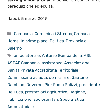
setting ambulatoriali
e domiciliari con criteri di
perequazione ed equità.
Napoli, 8 marzo 2019
Categorie
Campania
,
Comunicati Stampa
,
Cronaca
,
Home
,
In primo piano
,
Politica
,
Provincia di
Salerno
Tag
ambulatoriale
,
Antonio Gambardella
,
ASL
,
ASPAT Campania
,
assistenza
,
Associazione
Sanità Privata Accreditata Territoriale
,
Commissario ad acta
,
domiciliare
,
Gaetano
Gambino
,
Governo
,
Pier Paolo Polizzi
,
presidente
De Luca
,
prestazioni aggiuntive
,
Regione
,
riabilitazione
,
sociosanitari
,
Specialistica
Ambulatoriale