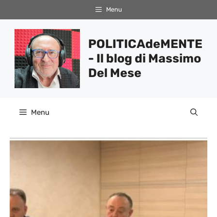
Vai
Menu
al
contenuto
POLITICAdeMENTE
- Il blog di Massimo
Del Mese
Menu