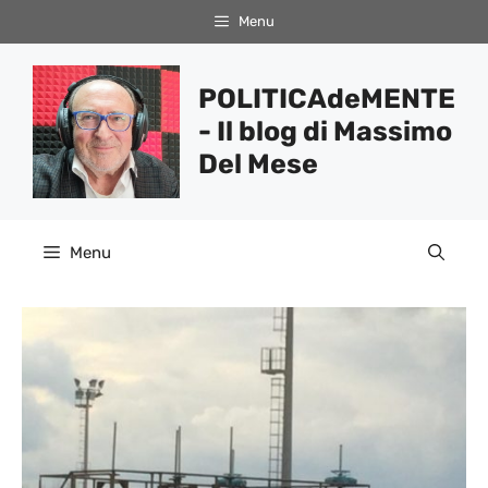
Vai
Menu
al
contenuto
POLITICAdeMENTE
- Il blog di Massimo
Del Mese
Menu