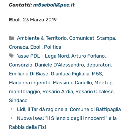
Contatti
: m5seboli@pec.it
E
boli, 23 Marzo 2019
Categorie
Ambiente & Territorio
,
Comunicati Stampa
,
Cronaca
,
Eboli
,
Politica
Tag
'asse PDL - Lega Nord
,
Arturo Forlano
,
Consorzio
,
Daniele D’Alessandro
,
depuratori
,
Emiliano Di Biase
,
Gianluca Figliolia
,
M5S
,
Marianna ingenito
,
Massimo Cariello
,
Meetup
,
monitoraggio
,
Rosario Ardia
,
Rosario Cicalese
,
Sindaco
Lidl, il Tar dà ragione al Comune di Battipaglia
Nuova Ises: “Il Silenzio degli Innocenti” e la
Rabbia della Fisi