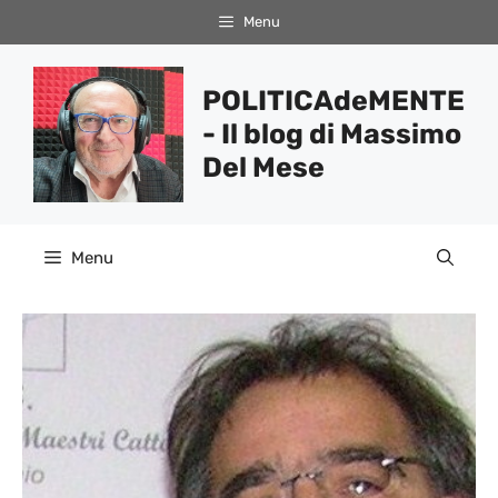
Vai
Menu
al
contenuto
POLITICAdeMENTE
- Il blog di Massimo
Del Mese
Menu