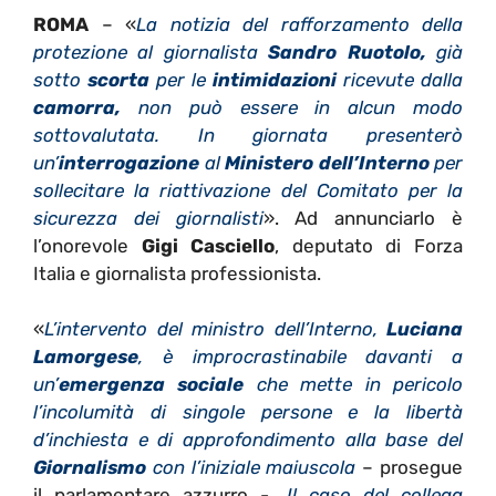
ROMA
– «
La notizia del rafforzamento della
protezione al giornalista
Sandro Ruotolo,
già
sotto
scorta
per le
intimidazioni
ricevute dalla
camorra,
non può essere in alcun modo
sottovalutata. In giornata presenterò
un’
interrogazione
al
Ministero dell’Interno
per
sollecitare la riattivazione del Comitato per la
sicurezza dei giornalisti
». Ad annunciarlo è
l’onorevole
Gigi Casciello
, deputato di Forza
Italia e giornalista professionista.
«
L’intervento del ministro dell’Interno,
Luciana
Lamorgese
, è improcrastinabile davanti a
un’
emergenza sociale
che mette in pericolo
l’incolumità di singole persone e la libertà
d’inchiesta e di approfondimento alla base del
Giornalismo
con l’iniziale maiuscola
– prosegue
il parlamentare azzurro -.
Il caso del collega