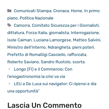
Categorie
Comunicati Stampa
,
Cronaca
,
Home
,
In primo
piano
,
Politica Nazionale
Tag
Camorra
,
Comitato Sicurezza per i Giornalisti
,
dittatura
,
Forza Italia
,
giornalista
,
Interrogazione
,
Isole Caiman
,
Luciana Lamorgese
,
Matteo Salvini
,
Ministro dell'Interno
,
Ndrangheta
,
pieni poteri
,
Prefetto di RomaGigi Casciello
,
rafforzata
,
Roberto Saviano
,
Sandro Ruotolo
,
scorta
Longo (FI) e il Commercio: Con
l’enogastronomia la crisi va via
LEU a De Luca sui navigator: Ci ripensi e dia
una opportunità”
Lascia Un Commento