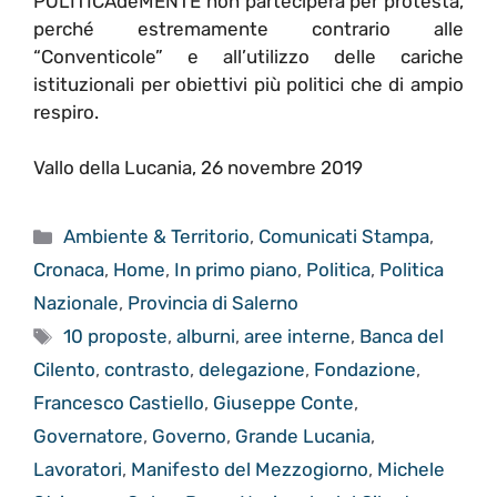
POLITICAdeMENTE non parteciperà per protesta,
perché estremamente contrario alle
“Conventicole” e all’utilizzo delle cariche
istituzionali per obiettivi più politici che di ampio
respiro.
Vallo della Lucania, 26 novembre 2019
Categorie
Ambiente & Territorio
,
Comunicati Stampa
,
Cronaca
,
Home
,
In primo piano
,
Politica
,
Politica
Nazionale
,
Provincia di Salerno
Tag
10 proposte
,
alburni
,
aree interne
,
Banca del
Cilento
,
contrasto
,
delegazione
,
Fondazione
,
Francesco Castiello
,
Giuseppe Conte
,
Governatore
,
Governo
,
Grande Lucania
,
Lavoratori
,
Manifesto del Mezzogiorno
,
Michele