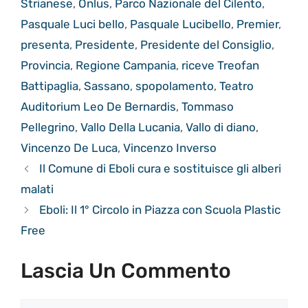
Strianese
,
Onlus
,
Parco Nazionale del Cilento
,
Pasquale Luci bello
,
Pasquale Lucibello
,
Premier
,
presenta
,
Presidente
,
Presidente del Consiglio
,
Provincia
,
Regione Campania
,
riceve Treofan
Battipaglia
,
Sassano
,
spopolamento
,
Teatro
Auditorium Leo De Bernardis
,
Tommaso
Pellegrino
,
Vallo Della Lucania
,
Vallo di diano
,
Vincenzo De Luca
,
Vincenzo Inverso
Il Comune di Eboli cura e sostituisce gli alberi
malati
Eboli: Il 1° Circolo in Piazza con Scuola Plastic
Free
Lascia Un Commento
Commento