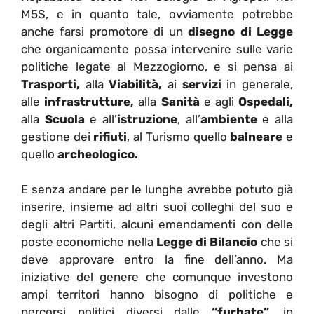
M5S, e in quanto tale, ovviamente potrebbe
anche farsi promotore di un
disegno di Legge
che organicamente possa intervenire sulle varie
politiche legate al Mezzogiorno, e si pensa ai
Trasporti,
alla
Viabilità,
ai
servizi
in generale,
alle
infrastrutture,
alla
Sanità
e agli
Ospedali,
alla
Scuola
e all’
istruzione
, all’
ambiente
e alla
gestione dei
rifiuti
, al Turismo quello
balneare
e
quello
archeologico.
E senza andare per le lunghe avrebbe potuto già
inserire, insieme ad altri suoi colleghi del suo e
degli altri Partiti, alcuni emendamenti con delle
poste economiche nella
Legge di Bilancio
che si
deve approvare entro la fine dell’anno. Ma
iniziative del genere che comunque investono
ampi territori hanno bisogno di politiche e
percorsi politici diversi dalle
“furbate”,
in