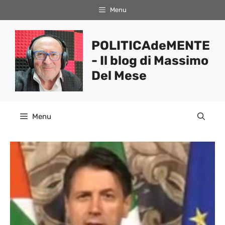
Vai
Menu
al
contenuto
POLITICAdeMENTE
- Il blog di Massimo
Del Mese
Menu