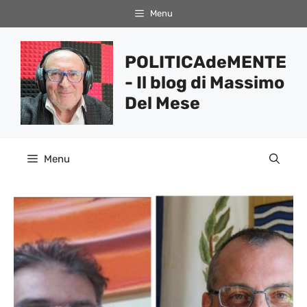
Vai
Menu
al
contenuto
POLITICAdeMENTE
- Il blog di Massimo
Del Mese
Menu