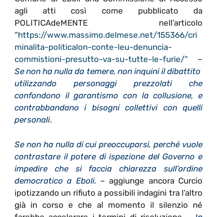
agli atti così come pubblicato da
POLITICAdeMENTE nell’articolo
“
https://www.massimo.delmese.net/155366/cri
minalita-politicalon-conte-leu-denuncia-
commistioni-presutto-va-su-tutte-le-furie/
“
–
Se non ha nulla da temere, non inquini il dibattito
utilizzando personaggi prezzolati che
confondono il garantismo con la collusione, e
contrabbandano i bisogni collettivi con quelli
personali
.
Se non ha nulla di cui preoccuparsi, perché vuole
contrastare il potere di ispezione del Governo e
impedire che si faccia chiarezza sull’ordine
democratico a Eboli.
– aggiunge ancora Curcio
ipotizzando un rifiuto a possibili indagini tra l’altro
già in corso e che al momento il silenzio né
farebbe accelerare i termini di risoluzione –
In