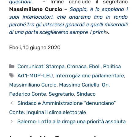
questioni
. – Infine conclude il segretario
Massimiliano Curcio
–
Sappia, e lo sappiano i
suoi interlocutori, che andremo fino in fondo
perché tra gli interessi generali e quelli miserabili
di una parte sceglieremo sempre i primi
».
Eboli, 10 giugno 2020
Categorie
Comunicati Stampa
,
Cronaca
,
Eboli
,
Politica
Tag
Art1-MDP-LEU
,
Interrogazione parlamentare
,
Massimiliano Curcio
,
Massimo Cariello
,
On.
Federico Conte
,
Segretario
,
Sindaco
Sindaco e Amministrazione “denunciano”
Conte: Inquina il clima elettorale
Salerno: Lotta alla droga una priorità assoluta