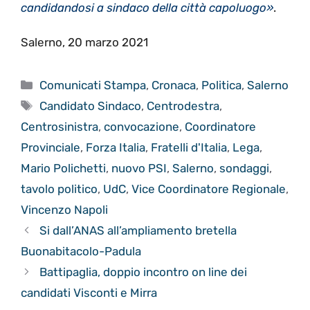
candidandosi a sindaco della città capoluogo»
.
Salerno, 20 marzo 2021
Categorie
Comunicati Stampa
,
Cronaca
,
Politica
,
Salerno
Tag
Candidato Sindaco
,
Centrodestra
,
Centrosinistra
,
convocazione
,
Coordinatore
Provinciale
,
Forza Italia
,
Fratelli d'Italia
,
Lega
,
Mario Polichetti
,
nuovo PSI
,
Salerno
,
sondaggi
,
tavolo politico
,
UdC
,
Vice Coordinatore Regionale
,
Vincenzo Napoli
Si dall’ANAS all’ampliamento bretella
Buonabitacolo-Padula
Battipaglia, doppio incontro on line dei
candidati Visconti e Mirra