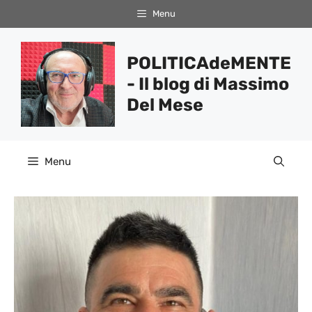
Vai
Menu
al
contenuto
POLITICAdeMENTE
- Il blog di Massimo
Del Mese
Menu