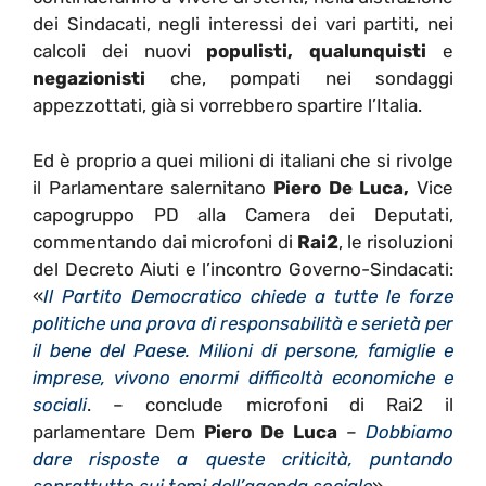
dei Sindacati, negli interessi dei vari partiti, nei
calcoli dei nuovi
populisti, qualunquisti
e
negazionisti
che, pompati nei sondaggi
appezzottati, già si vorrebbero spartire l’Italia.
Ed è proprio a quei milioni di italiani che si rivolge
il Parlamentare salernitano
Piero De Luca,
Vice
capogruppo PD alla Camera dei Deputati,
commentando dai microfoni di
Rai2
, le risoluzioni
del Decreto Aiuti e l’incontro Governo-Sindacati:
«
Il Partito Democratico chiede a tutte le forze
politiche una prova di responsabilità e serietà per
il bene del Paese. Milioni di persone, famiglie e
imprese, vivono enormi difficoltà economiche e
sociali
. – conclude microfoni di Rai2 il
parlamentare Dem
Piero De Luca
–
Dobbiamo
dare risposte a queste criticità, puntando
soprattutto sui temi dell’agenda sociale
».