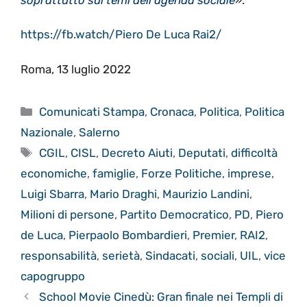
https://fb.watch/Piero De Luca Rai2/
Roma, 13 luglio 2022
Categorie
Comunicati Stampa
,
Cronaca
,
Politica
,
Politica
Nazionale
,
Salerno
Tag
CGIL
,
CISL
,
Decreto Aiuti
,
Deputati
,
difficoltà
economiche
,
famiglie
,
Forze Politiche
,
imprese
,
Luigi Sbarra
,
Mario Draghi
,
Maurizio Landini
,
Milioni di persone
,
Partito Democratico
,
PD
,
Piero
de Luca
,
Pierpaolo Bombardieri
,
Premier
,
RAI2
,
responsabilità
,
serietà
,
Sindacati
,
sociali
,
UIL
,
vice
capogruppo
School Movie Cinedù: Gran finale nei Templi di