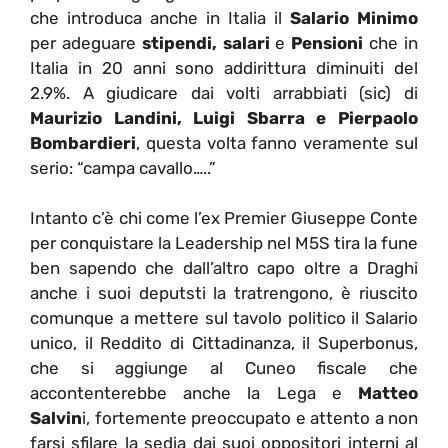
che introduca anche in Italia il
Salario Minimo
per adeguare
stipendi, salari
e
Pensioni
che in
Italia in 20 anni sono addirittura diminuiti del
2.9%. A giudicare dai volti arrabbiati (sic) di
Maurizio Landini, Luigi Sbarra e Pierpaolo
Bombardieri
, questa volta fanno veramente sul
serio: “campa cavallo…..”
Intanto c’è chi come l’ex Premier Giuseppe Conte
per conquistare la Leadership nel M5S tira la fune
ben sapendo che dall’altro capo oltre a Draghi
anche i suoi deputsti la tratrengono, è riuscito
comunque a mettere sul tavolo politico il Salario
unico, il Reddito di Cittadinanza, il Superbonus,
che si aggiunge al Cuneo fiscale che
accontenterebbe anche la Lega e
Matteo
Salvin
i, fortemente preoccupato e attento a non
farsi sfilare la sedia dai suoi oppositori interni al