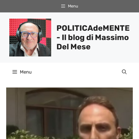
Vai
Menu
al
contenuto
POLITICAdeMENTE
- Il blog di Massimo
Del Mese
Menu