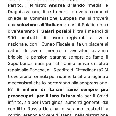
Partito, il Ministro
Andrea Orlando
“media” e
Draghi assicura, di certo non si arriverà a come ci
chiede la Commissione Europea ma si troverà
una
soluzione all’italiana
e così il Salario unico
diventeranno i “
Salari possibili
” tra i meandi di
900 contratti di lavoro registrati a livello
nazionale, con il Cuneo Fiscale si fa un piacere ai
datori di lavoro mentre i lavoratori avranno
briciole, le pensioni saranno sempre da fame, il
Superbonus sarà per chi prima arriva un altro
regalo alle Banche, e il Reddito di Cittadinanza? Si
troverà una formula per ridurne la cifra e legarla a
meccanismi che lo porteranno alla soppressione.
E?
E milioni di italiani sono sempre più
preoccupati per il loro futuro
sia per il Covid
infinito, sia per i vertiginosi aumenti generati dal
conflitto Russia-Ucraina, e saranno costretti a
continueranno a vivere di stenti, nella distrazione