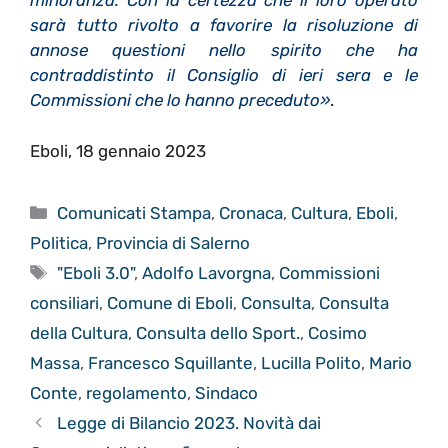
minoranza. Con la certezza che il loro operato
sarà tutto rivolto a favorire la risoluzione di
annose questioni nello spirito che ha
contraddistinto il Consiglio di ieri sera e le
Commissioni che lo hanno preceduto»
.
Eboli, 18 gennaio 2023
Categorie
Comunicati Stampa
,
Cronaca
,
Cultura
,
Eboli
,
Politica
,
Provincia di Salerno
Tag
"Eboli 3.0"
,
Adolfo Lavorgna
,
Commissioni
consiliari
,
Comune di Eboli
,
Consulta
,
Consulta
della Cultura
,
Consulta dello Sport.
,
Cosimo
Massa
,
Francesco Squillante
,
Lucilla Polito
,
Mario
Conte
,
regolamento
,
Sindaco
Legge di Bilancio 2023. Novità dai