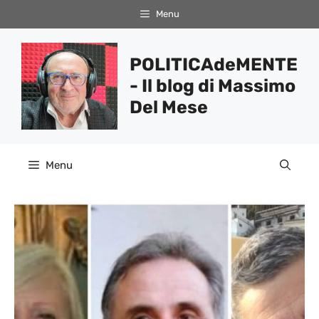
Vai
Menu
al
contenuto
POLITICAdeMENTE
- Il blog di Massimo
Del Mese
Menu