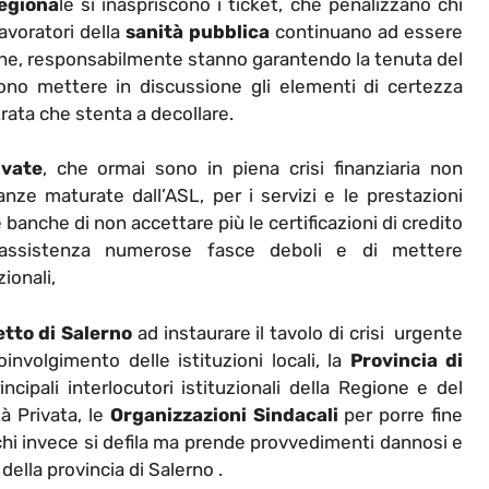
egiona
le si inaspriscono i ticket, che penalizzano chi
avoratori della
sanità pubblica
continuano ad essere
 che, responsabilmente stanno garantendo la tenuta del
vedono mettere in discussione gli elementi di certezza
rata che stenta a decollare.
ivate
, che ormai sono in piena crisi finanziaria non
ze maturate dall’ASL, per i servizi e le prestazioni
banche di non accettare più le certificazioni di credito
a assistenza numerose fasce deboli e di mettere
ionali,
tto di Salerno
ad instaurare il tavolo di crisi urgente
oinvolgimento delle istituzioni locali, la
Provincia di
rincipali interlocutori istituzionali della Regione e del
à Privata, le
Organizzazioni Sindacali
per porre fine
 chi invece si defila ma prende provvedimenti dannosi e
della provincia di Salerno .