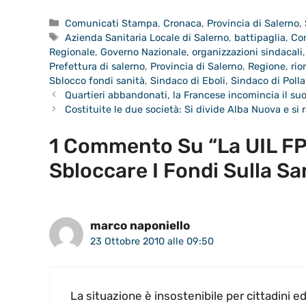
Categorie
Comunicati Stampa
,
Cronaca
,
Provincia di Salerno
,
Tag
Azienda Sanitaria Locale di Salerno
,
battipaglia
,
Co
Regionale
,
Governo Nazionale
,
organizzazioni sindacali
Prefettura di salerno
,
Provincia di Salerno
,
Regione
,
rio
Sblocco fondi sanità
,
Sindaco di Eboli
,
Sindaco di Polla
Quartieri abbandonati, la Francese incomincia il suo 
Costituite le due società: Si divide Alba Nuova e si
1 Commento Su “La UIL FPL
Sbloccare I Fondi Sulla Sa
marco naponiello
23 Ottobre 2010 alle 09:50
La situazione è insostenibile per cittadini e