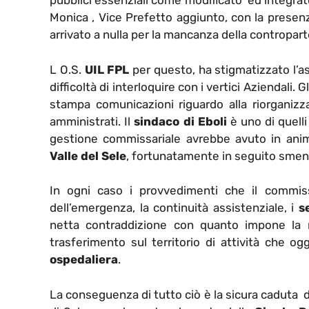
pubblici essenziali come modificato ed integrat
Monica , Vice Prefetto aggiunto, con la presenz
arrivato a nulla per la mancanza della contropart
L O.S.
UIL FPL
per questo, ha stigmatizzato l’a
difficoltà di interloquire con i vertici Aziendali.
stampa comunicazioni riguardo alla riorganizzaz
amministrati. Il
sindaco di Eboli
è uno di quel
gestione commissariale avrebbe avuto in animo 
Valle del Sele
, fortunatamente in seguito smen
In ogni caso i provvedimenti che il commiss
dell’emergenza, la continuità assistenziale, i
s
netta contraddizione con quanto impone la ri
trasferimento sul territorio di attività che o
ospedaliera
.
La conseguenza di tutto ciò è la sicura caduta dei