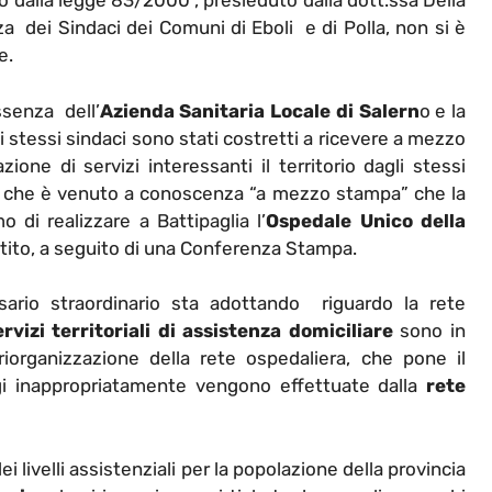
o dalla legge 83/2000 , presieduto dalla dott.ssa Della
a dei Sindaci dei Comuni di Eboli e di Polla, non si è
e.
ssenza dell’
Azienda Sanitaria Locale di Salern
o e la
 Gli stessi sindaci sono stati costretti a ricevere a mezzo
ione di servizi interessanti il territorio dagli stessi
li che è venuto a conoscenza “a mezzo stampa” che la
di realizzare a Battipaglia l’
Ospedale Unico della
tito, a seguito di una Conferenza Stampa.
ario straordinario sta adottando riguardo la rete
ervizi territoriali di assistenza domiciliare
sono in
organizzazione della rete ospedaliera, che pone il
ggi inappropriatamente vengono effettuate dalla
rete
 livelli assistenziali per la popolazione della provincia