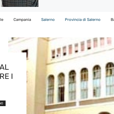
le
Campania
Salerno
Provincia di Salerno
B
DAL
RE I
NO