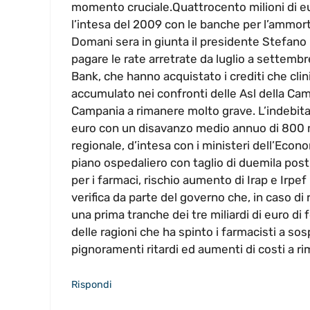
momento cruciale.Quattrocento milioni di eu
l’intesa del 2009 con le banche per l’ammort
Domani sera in giunta il presidente Stefano
pagare le rate arretrate da luglio a settembr
Bank, che hanno acquistato i crediti che clini
accumulato nei confronti delle Asl della Cam
Campania a rimanere molto grave. L’indebita
euro con un disavanzo medio annuo di 800 mil
regionale, d’intesa con i ministeri dell’Econ
piano ospedaliero con taglio di duemila post
per i farmaci, rischio aumento di Irap e Irpef 
verifica da parte del governo che, in caso di r
una prima tranche dei tre miliardi di euro d
delle ragioni che ha spinto i farmacisti a sos
pignoramenti ritardi ed aumenti di costi a ri
Rispondi