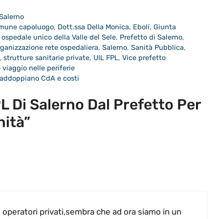
Salerno
mune capoluogo
,
Dott.ssa Della Monica
,
Eboli
,
Giunta
,
ospedale unico della Valle del Sele
,
Prefetto di Salerno
,
rganizzazione rete ospedaliera
,
Salerno
,
Sanità Pubblica
,
,
strutture sanitarie private
,
UIL FPL
,
Vice prefetto
viaggio nelle periferie
 raddoppiano CdA e costi
 Di Salerno Dal Prefetto Per
nità”
d operatori privati,sembra che ad ora siamo in un