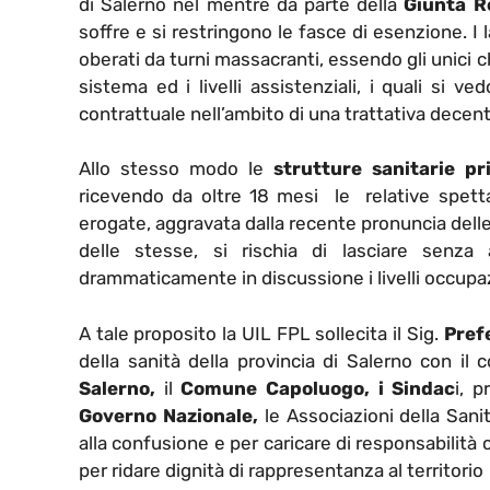
di Salerno nel mentre da parte della
Giunta R
soffre e si restringono le fasce di esenzione. I l
oberati da turni massacranti, essendo gli unici
sistema ed i livelli assistenziali, i quali si 
contrattuale nell’ambito di una trattativa decent
Allo stesso modo le
strutture sanitarie pr
ricevendo da oltre 18 mesi le relative spettan
erogate, aggravata dalla recente pronuncia delle 
delle stesse, si rischia di lasciare senz
drammaticamente in discussione i livelli occupaz
A tale proposito la UIL FPL sollecita il Sig.
Prefe
della sanità della provincia di Salerno con il c
Salerno,
il
Comune Capoluogo, i Sindac
i, p
Governo Nazionale,
le Associazioni della Sanit
alla confusione e per caricare di responsabilità
per ridare dignità di rappresentanza al territorio 