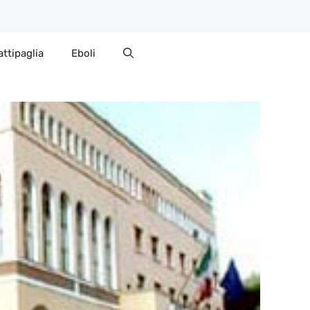
attipaglia
Eboli