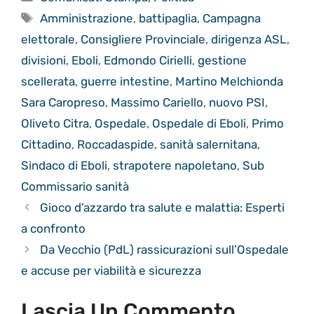
Tag
Amministrazione
,
battipaglia
,
Campagna
elettorale
,
Consigliere Provinciale
,
dirigenza ASL
,
divisioni
,
Eboli
,
Edmondo Cirielli
,
gestione
scellerata
,
guerre intestine
,
Martino Melchionda
Sara Caropreso
,
Massimo Cariello
,
nuovo PSI
,
Oliveto Citra
,
Ospedale
,
Ospedale di Eboli
,
Primo
Cittadino
,
Roccadaspide
,
sanità salernitana
,
Sindaco di Eboli
,
strapotere napoletano
,
Sub
Commissario sanità
Gioco d’azzardo tra salute e malattia: Esperti
a confronto
Da Vecchio (PdL) rassicurazioni sull’Ospedale
e accuse per viabilità e sicurezza
Lascia Un Commento