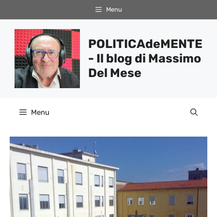
Vai
Menu
al
contenuto
POLITICAdeMENTE
- Il blog di Massimo
Del Mese
Menu