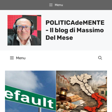
Vai
Menu
al
contenuto
POLITICAdeMENTE
- Il blog di Massimo
Del Mese
Menu