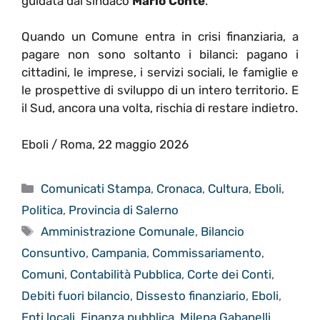
guidata dal sindaco
Mario Conte
.
Quando un Comune entra in crisi finanziaria, a
pagare non sono soltanto i bilanci: pagano i
cittadini, le imprese, i servizi sociali, le famiglie e
le prospettive di sviluppo di un intero territorio. E
il Sud, ancora una volta, rischia di restare indietro.
Eboli / Roma, 22 maggio 2026
Categorie
Comunicati Stampa
,
Cronaca
,
Cultura
,
Eboli
,
Politica
,
Provincia di Salerno
Tag
Amministrazione Comunale
,
Bilancio
Consuntivo
,
Campania
,
Commissariamento
,
Comuni
,
Contabilità Pubblica
,
Corte dei Conti
,
Debiti fuori bilancio
,
Dissesto finanziario
,
Eboli
,
Enti locali
,
Finanza pubblica
,
Milena Gabanelli
,