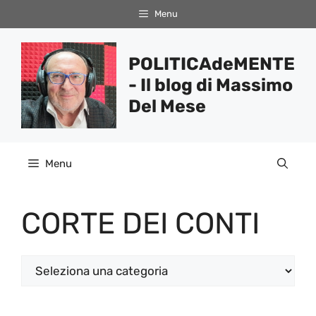
Vai
Menu
al
contenuto
POLITICAdeMENTE
- Il blog di Massimo
Del Mese
Menu
CORTE DEI CONTI
Categorie