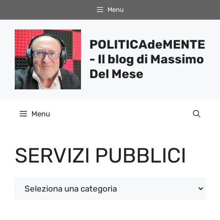
Vai
Menu
al
contenuto
POLITICAdeMENTE
- Il blog di Massimo
Del Mese
Menu
SERVIZI PUBBLICI
Categorie