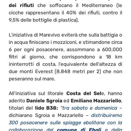
dei rifiuti
che soffocano il Mediterraneo (le
cicche rappresentano il 40% dei rifiuti, contro il
9,5% delle bottiglie di plastica).
L’iniziativa di Marevivo eviterà che sulla battigia o
in acqua finiscano i mozziconi, e stimandone circa
6 per ogni posacenere, assommano a 600.000
filtri al giorno, che corrispondono a 18 km
ininterrotti di costa, l’equivalente dell’altezza di
due monti Everest (8.848 metri per 2) che non
peseranno sul mare.
All’iniziativa sul litorale
Costa del Sel
e, hanno
aderito
Daniele Sgroia
ed
Emiliano Mazzariello
,
titolari del
lido B38:
“tra sabato e domenica
–
dichiarano Sgroia e Mazzariello –
distribuiremo
300 posacenere sulle spiagge ebolitane con la
collaborazione del
comune di Eboli
e della