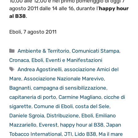
10,00 alle 12,00 e nel primo pomeriggio di oggi 7
agosto 2011 dalle 14 alle 16, durante l’
happy hour
al B38
.
Eboli, 7 agosto 2011
Categorie
Ambiente & Territorio
,
Comunicati Stampa
,
Cronaca
,
Eboli
,
Eventi e Manifestazioni
Tag
Andrea Agostinelli
,
associazione Amici del
Mare
,
Associazione Nazionale Marevivo
,
Bagnanti
,
campagna di sensibilizzazione
,
capitaneria di porto
,
Carmine Magliano
,
cicche di
sigarette
,
Comune di Eboli
,
costa del Sele
,
Daniele Sgroia
,
Distribuzione
,
Eboli
,
Emiliano
Mazzariello
,
Everest
,
happy hour al B38
,
Japan
Tobacco International
,
JTI
,
Lido B38
,
Ma il mare