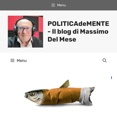
Vai
Menu
al
contenuto
POLITICAdeMENTE
- Il blog di Massimo
Del Mese
Menu