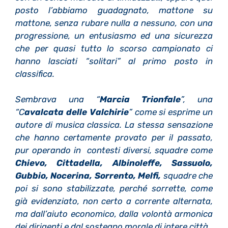
posto l’abbiamo guadagnato, mattone su
mattone, senza rubare nulla a nessuno, con una
progressione, un entusiasmo ed una sicurezza
che per quasi tutto lo scorso campionato ci
hanno lasciati “solitari” al primo posto in
classifica.
Sembrava una “
Marcia Trionfale
”, una
“C
avalcata delle Valchirie
” come si esprime un
autore di musica classica. La stessa sensazione
che hanno certamente provato per il passato,
pur operando in contesti diversi, squadre come
Chievo, Cittadella, Albinoleffe, Sassuolo,
Gubbio, Nocerina, Sorrento, Melfi,
squadre che
poi si sono stabilizzate, perché sorrette, come
già evidenziato, non certo a corrente alternata,
ma dall’aiuto economico, dalla volontà armonica
dei dirigenti e dal sostegno morale di intere città.