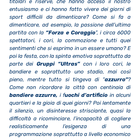
titolari e riserve, che hanno acceso il nostro
entusiasmo e ci hanno fatto vivere dei giorni di
sport difficili da dimenticare? Come si fa a
dimenticare, ad esempio, la passione dell’ultima
partita con la
“Forza e Coraggio
”, i circa 6000
spettatori, i cori, la commozione e tutti quei
sentimenti che si esprimo in un essere umano? E
poi la festa, con la spinta emotiva soprattutto da
parte dei
Gruppi “Ultras”
con i loro cori, le
bandiere e soprattutto uno stadio, mai così
pieno, mentre tutto si tingeva di “
azzurro”
?
Come non ricordare la città con centinaia di
bandiere azzurre,
i f
uochi d’artificio
in alcuni
quartieri e la gioia di quei giorni? Poi lentamente
il silenzio, un disinteresse strisciante, quasi la
difficoltà a ricominciare, l’incapacità di cogliere
realisticamente l’esigenza di una
programmazione soprattutto a livello economico