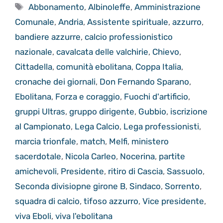
Tag
Abbonamento
,
Albinoleffe
,
Amministrazione
Comunale
,
Andria
,
Assistente spirituale
,
azzurro
,
bandiere azzurre
,
calcio professionistico
nazionale
,
cavalcata delle valchirie
,
Chievo
,
Cittadella
,
comunità ebolitana
,
Coppa Italia
,
cronache dei giornali
,
Don Fernando Sparano
,
Ebolitana
,
Forza e coraggio
,
Fuochi d'artificio
,
gruppi Ultras
,
gruppo dirigente
,
Gubbio
,
iscrizione
al Campionato
,
Lega Calcio
,
Lega professionisti
,
marcia trionfale
,
match
,
Melfi
,
ministero
sacerdotale
,
Nicola Carleo
,
Nocerina
,
partite
amichevoli
,
Presidente
,
ritiro di Cascia
,
Sassuolo
,
Seconda divisiopne girone B
,
Sindaco
,
Sorrento
,
squadra di calcio
,
tifoso azzurro
,
Vice presidente
,
viva Eboli
,
viva l'ebolitana