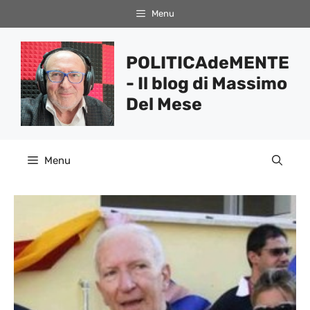
Vai
Menu
al
contenuto
POLITICAdeMENTE
- Il blog di Massimo
Del Mese
Menu