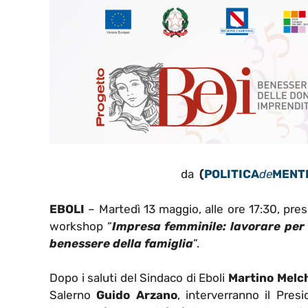
da
(
POLITICA
de
MENT
EBOLI
– Martedì 13 maggio, alle ore 17:30, pres
workshop “
Impresa femminile: lavorare per l
benessere della famiglia
”.
Dopo i saluti del Sindaco di Eboli
Martino Melc
Salerno
Guido Arzano
, interverranno il Pres