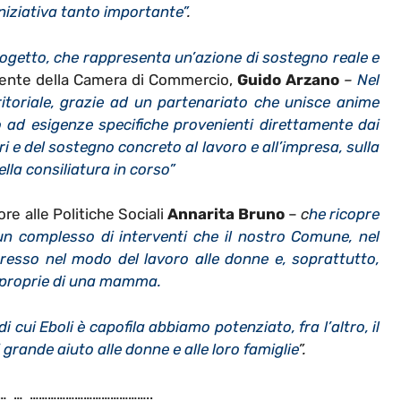
iniziativa tanto importante”
.
getto, che rappresenta un’azione di sostegno reale e
idente della Camera di Commercio,
Guido Arzano
–
Nel
itoriale, grazie ad un partenariato che unisce anime
ndo ad esigenze specifiche provenienti direttamente dai
tori e del sostegno concreto al lavoro e all’impresa, sulla
lla consiliatura in corso
”
re alle Politiche Sociali
Annarita Bruno
–
c
he ricopre
un complesso di interventi che il nostro Comune, nel
esso nel modo del lavoro alle donne e, soprattutto,
i proprie di una mamma.
 cui Eboli è capofila abbiamo potenziato, fra l’altro, il
i grande aiuto alle donne e alle loro famiglie
”.
… … …………………………………..