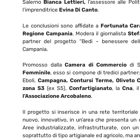
Salerno
Bianca Lettieri,
l’assessore alle Poli
l’imprenditrice
Evina D
i Canto
.
Le conclusioni sono affidate a
Fortunata Car
Regione Campania
. Modera il giornalista
Stef
partner del progetto “Bedi – benessere dell
Campania.
Promosso dalla
Camera di Commercio
di S
Femminile
, esso si compone di tredici partner:
Eboli,
Campagna, Contursi Terme, Oliveto Ci
zona S3
(ex S5),
Confartigianato
, la
Cna
, 
l’Associazione Arcobaleno
.
Il progetto si inserisce in una rete territoria
nuovo, innovativo, in un’area che presenta un c
Aree industrializzate, infrastrutturate, con u
soprattutto di tipo artigianale ed agricolo, ma an