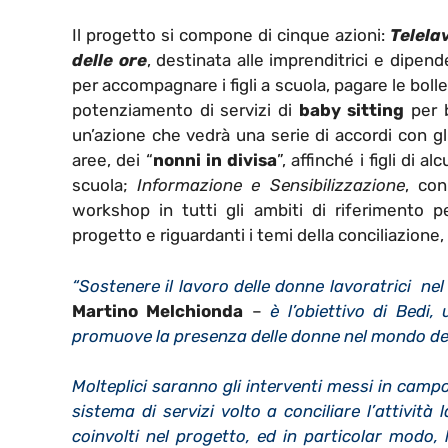
Il progetto si compone di cinque azioni:
Telela
delle ore
, destinata alle imprenditrici e dipende
per accompagnare i figli a scuola, pagare le bolle
potenziamento di servizi di
baby sitting
per b
un’azione che vedrà una serie di accordi con gli
aree, dei “
nonni in divisa
”, affinché i figli di
scuola;
Informazione e Sensibilizzazione
, con
workshop in tutti gli ambiti di riferimento p
progetto e riguardanti i temi della conciliazione,
“Sostenere il lavoro delle donne lavoratrici ne
Martino Melchionda
–
è l’obiettivo di Bedi,
promuove la presenza delle donne nel mondo del
Molteplici saranno gli interventi messi in camp
sistema di servizi volto a conciliare l’attività 
coinvolti nel progetto, ed in particolar modo