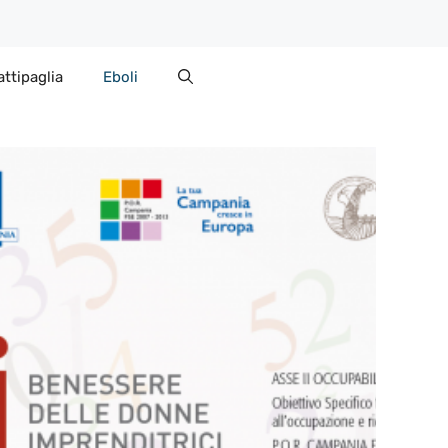
attipaglia
Eboli