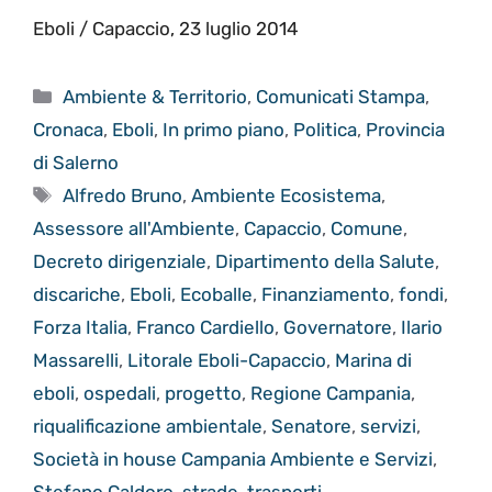
Eboli / Capaccio, 23 luglio 2014
Categorie
Ambiente & Territorio
,
Comunicati Stampa
,
Cronaca
,
Eboli
,
In primo piano
,
Politica
,
Provincia
di Salerno
Tag
Alfredo Bruno
,
Ambiente Ecosistema
,
Assessore all'Ambiente
,
Capaccio
,
Comune
,
Decreto dirigenziale
,
Dipartimento della Salute
,
discariche
,
Eboli
,
Ecoballe
,
Finanziamento
,
fondi
,
Forza Italia
,
Franco Cardiello
,
Governatore
,
Ilario
Massarelli
,
Litorale Eboli-Capaccio
,
Marina di
eboli
,
ospedali
,
progetto
,
Regione Campania
,
riqualificazione ambientale
,
Senatore
,
servizi
,
Società in house Campania Ambiente e Servizi
,
Stefano Caldoro
,
strade
,
trasporti