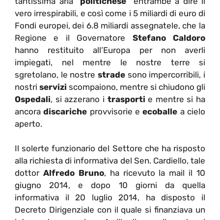
tantissima aria “
politichese
” entrambe a dire il
vero irrespirabili, e così come i 5 miliardi di euro di
Fondi europei, dei 6.8 miliardi assegnatele, che la
Regione e il Governatore
Stefano Caldoro
hanno restituito all’Europa per non averli
impiegati, nel mentre le nostre terre si
sgretolano, le nostre
strade
sono impercorribili, i
nostri
servizi
scompaiono, mentre si chiudono gli
Ospedali
, si azzerano i
trasporti
e mentre si ha
ancora
discariche
provvisorie e
ecoballe
a cielo
aperto.
Il solerte funzionario del Settore che ha risposto
alla richiesta di informativa del Sen. Cardiello, tale
dottor
Alfredo Bruno
, ha ricevuto la mail il 10
giugno 2014, e dopo 10 giorni da quella
informativa il 20 luglio 2014, ha disposto il
Decreto Dirigenziale con il quale si finanziava un