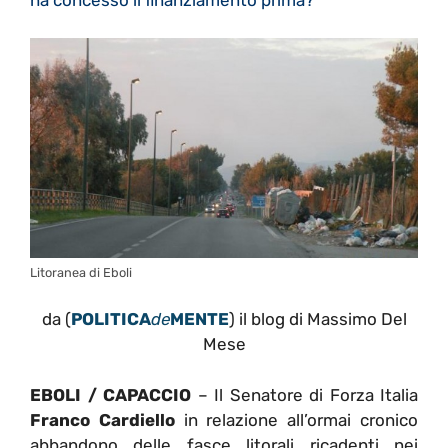
Litoranea di Eboli
da (
POLITICA
de
MENTE
) il blog di Massimo Del
Mese
EBOLI / CAPACCIO
– Il Senatore di Forza Italia
Franco Cardiello
in relazione all’ormai cronico
abbandono delle fasce litorali ricadenti nei