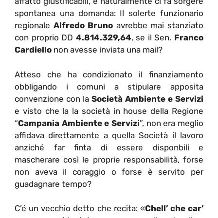
affatto giustificabili, e naturalmente ci fa sorgere
spontanea una domanda: Il solerte funzionario
regionale
Alfredo Bruno
avrebbe mai stanziato
con proprio DD
4.814.329,64
, se il Sen.
Franco
Cardiello
non avesse inviata una mail?
Atteso che ha condizionato il finanziamento
obbligando i comuni a stipulare apposita
convenzione con la
Società Ambiente e Servizi
e visto che la la società in house della Regione
“
Campania Ambiente e Servizi
”, non era meglio
affidava direttamente a quella Società il lavoro
anziché far finta di essere disponbili e
mascherare così le proprie responsabilità, forse
non aveva il coraggio o forse è servito per
guadagnare tempo?
C’é un vecchio detto che recita: «
Chell’ che car’