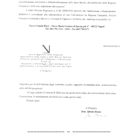
……………………………… … ……………………………….