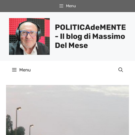
Vai
Menu
al
contenuto
POLITICAdeMENTE
- Il blog di Massimo
Del Mese
Menu