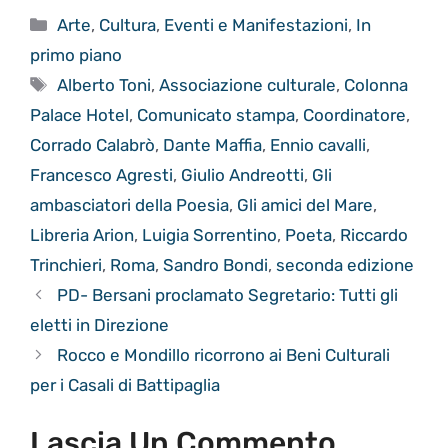
Categorie
Arte
,
Cultura
,
Eventi e Manifestazioni
,
In
primo piano
Tag
Alberto Toni
,
Associazione culturale
,
Colonna
Palace Hotel
,
Comunicato stampa
,
Coordinatore
,
Corrado Calabrò
,
Dante Maffia
,
Ennio cavalli
,
Francesco Agresti
,
Giulio Andreotti
,
Gli
ambasciatori della Poesia
,
Gli amici del Mare
,
Libreria Arion
,
Luigia Sorrentino
,
Poeta
,
Riccardo
Trinchieri
,
Roma
,
Sandro Bondi
,
seconda edizione
PD- Bersani proclamato Segretario: Tutti gli
eletti in Direzione
Rocco e Mondillo ricorrono ai Beni Culturali
per i Casali di Battipaglia
Lascia Un Commento