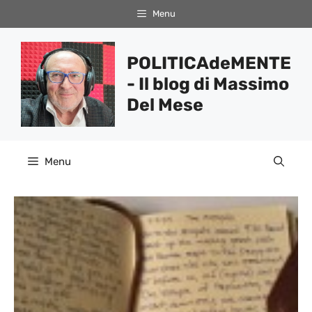
Vai
Menu
al
contenuto
POLITICAdeMENTE
- Il blog di Massimo
Del Mese
Menu