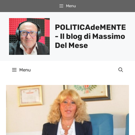
Vai
Menu
al
contenuto
POLITICAdeMENTE
- Il blog di Massimo
Del Mese
Menu