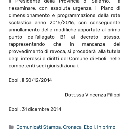
Il Presidente della Provincia di Salerno, a
riesaminare, con assoluta urgenza, il Piano di
dimensionamento e programmazione della rete
scolastica anno 2015/2016, con conseguente
annullamento delle modifiche apportate al primo
punto dell’allegato B1 al decreto stesso,
rappresentando che in mancanza del
provvedimento di revoca, si procederà alla tutela
degli interessi e diritti del Comune di Eboli nelle
competenti sedi giurisdizionali.
Eboli, lì 30/12/2014
Dott.ssa Vincenza Filippi
Eboli, 31 dicembre 2014
Categorie
Comunicati Stampa
,
Cronaca
,
Eboli
,
In primo