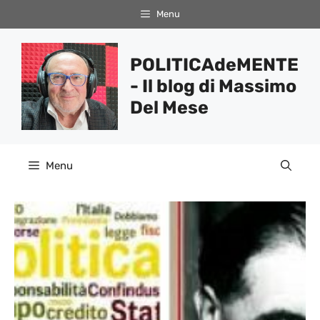
Vai
Menu
al
contenuto
POLITICAdeMENTE
- Il blog di Massimo
Del Mese
Menu