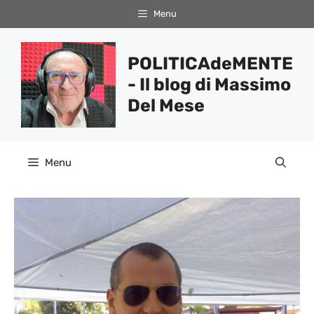
Vai
Menu
al
contenuto
POLITICAdeMENTE
- Il blog di Massimo
Del Mese
Menu