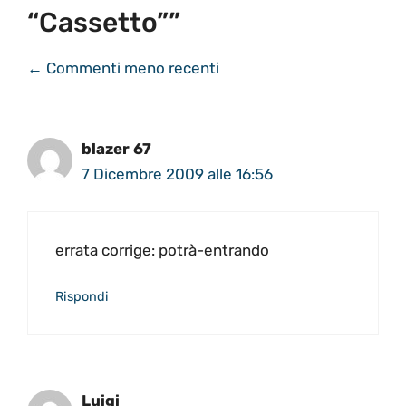
“cassetto””
NAVIGAZIONE
← Commenti meno recenti
COMMENTI
blazer 67
7 Dicembre 2009 alle 16:56
errata corrige: potrà-entrando
Rispondi
Luigi