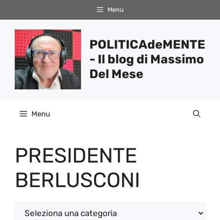
Vai
Menu
al
contenuto
POLITICAdeMENTE
- Il blog di Massimo
Del Mese
Menu
PRESIDENTE
BERLUSCONI
Categorie