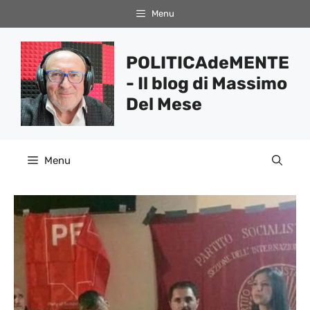
Vai
Menu
al
contenuto
POLITICAdeMENTE
- Il blog di Massimo
Del Mese
Menu