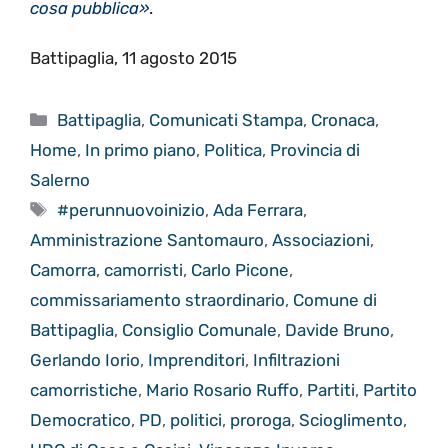
cosa pubblica»
.
Battipaglia, 11 agosto 2015
Categorie
Battipaglia
,
Comunicati Stampa
,
Cronaca
,
Home
,
In primo piano
,
Politica
,
Provincia di
Salerno
Tag
‪#‎perunnuovoinizio‬
,
Ada Ferrara
,
Amministrazione Santomauro
,
Associazioni
,
Camorra
,
camorristi
,
Carlo Picone
,
commissariamento straordinario
,
Comune di
Battipaglia
,
Consiglio Comunale
,
Davide Bruno
,
Gerlando Iorio
,
Imprenditori
,
Infiltrazioni
camorristiche
,
Mario Rosario Ruffo
,
Partiti
,
Partito
Democratico
,
PD
,
politici
,
proroga
,
Scioglimento
,