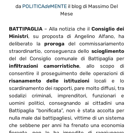
da
POLITICA
de
MENTE
il blog di Massimo Del
Mese
BATTIPAGLIA
– Alla notizia che il
Consiglio dei
Ministri
, su proposta di Angelino Alfano, ha
deliberato la
proroga
del commissariamento
straordinartio, conseguenza dello
scioglimento
del del Consiglio comunale di Battipaglia per
infiltrazioni camorristiche
, allo scopo di
consentire il proseguimento delle operazioni di
risanamento delle istituzioni
locali e lo
scardinamento dei rapporti, pare molto diffusi, tra
sodalizi criminali, imprenditori, funzionari e
uomini politici, consegnando ai cittadini una
Battipaglia “bonificata”, non è stata accolta per
nulla male dai battipagliesi, vittime di un sistema
che sebbene per anni ha frenato una economia
fiorente, non le ha impedito di raggiungere