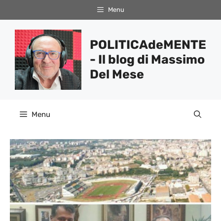
Vai
Menu
al
contenuto
POLITICAdeMENTE
- Il blog di Massimo
Del Mese
Menu