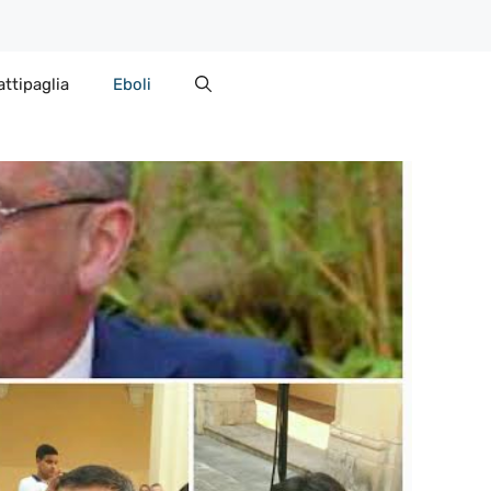
attipaglia
Eboli