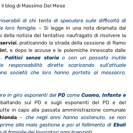
E
il blog di Massimo Del Mese
rabili di chi tenta di speculare sulle difficoltà di
e loro famiglie.
– Si legge in una nota diramata dal
 della notizia del tentativo naufragato di risolvere la
servizi
, praticanndo la strada della cessione di Ramo
in
t, e dopo le accuse e le polemiche innescate dalle
 .
Politici senza storia
o con un passato inutile
 responsabilità dirette scaricando sull’attuale
na società che loro hanno portato al massacro,
re in giro esponenti del
PD
come
Cuomo, Infante e
ribaltando sul PD e sugli esponenti del PD e del
 tutte in capo alla passata amministrazione comunale
hionda
–
che negli anni hanno sostenuto, se non
 prima alla mala gestione e poi al fallimento di
Eboli
di famiglie dei lavoratori oggi licenziati
.