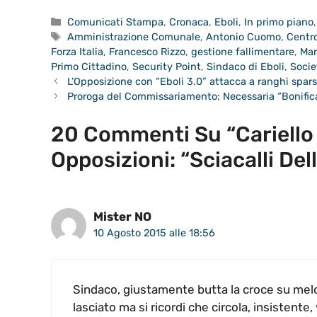
Categorie
Comunicati Stampa
,
Cronaca
,
Eboli
,
In primo piano
Tag
Amministrazione Comunale
,
Antonio Cuomo
,
Centro
Forza Italia
,
Francesco Rizzo
,
gestione fallimentare
,
Mar
Primo Cittadino
,
Security Point
,
Sindaco di Eboli
,
Socie
L’Opposizione con “Eboli 3.0” attacca a ranghi sparsi
Proroga del Commissariamento: Necessaria “Bonifica
20 Commenti Su “Cariello S
Opposizioni: “Sciacalli Dell
Mister NO
10 Agosto 2015 alle 18:56
Sindaco, giustamente butta la croce su melc
lasciato ma si ricordi che circola, insistente