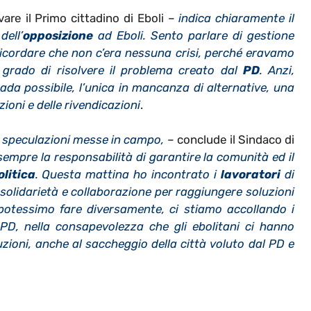
vare il Primo cittadino di Eboli –
indica chiaramente il
dell’
opposizione
ad Eboli. Sento parlare di gestione
 ricordare che non c’era nessuna crisi, perché eravamo
 grado di risolvere il problema creato dal
PD
. Anzi,
da possibile, l’unica in mancanza di alternative, una
ioni e delle rivendicazioni
.
le speculazioni messe in campo,
– conclude il Sindaco di
mpre la responsabilità di garantire la comunità ed il
olitica
. Questa mattina ho incontrato i
lavoratori
di
olidarietà e collaborazione per raggiungere soluzioni
 potessimo fare diversamente, ci stiamo accollando i
 PD, nella consapevolezza che gli ebolitani ci hanno
uzioni, anche al saccheggio della città voluto dal PD e