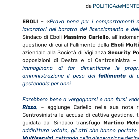
da
POLITICA
de
MENT
EBOLI
– «
Provo pena per i comportamenti mise
lavoratori nel baratro del licenziamento e dell
Sindaco di Eboli
Massimo Cariello,
all’indomani
questione di cui al Fallimento della
Eboli Multi
aziendale alla Società di Vigilanza
Security Po
opposizioni di Destra e di Centrosinistra –
immaginano di far dimenticare le proprie
amministrazione il peso del
fallimento
di u
gestendola per anni
.
Farebbero bene a vergognarsi e non farsi vede
Rizzo
,
– aggiunge Cariello nella sua nota 
Centrosinistra le accuse di cattiva gestione,
guidata dal Sindaco transfugo
Martino Melc
addirittura votato, gli atti che hanno portato
Multiservizi
, gettando nella disperazione decine 