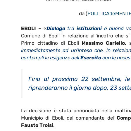
da (
POLITICA
de
MENT
EBOLI
– «
Dialogo
tra
istituzioni
e buona vo
Comune di Eboli in relazione all’incotro che si
Primo cittadino di Eboli
Massimo Cariello,
s
immediatamente ad un’intesa che, in relazion
contempli le esigenze dell’
Esercito
con le necess
Fino al prossimo 22 settembre, le
riprenderanno il giorno dopo, 23 set
La decisione è stata annunciata nella mattina 
Municipio di Eboli, dal comandante del
Compr
Fausto Troisi
.