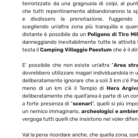
terrorizzato da una gragnuola di colpi, al pun
che tutti repentinamente abbandonarono la sp
e disdissero la prenotazione, fuggendo
scegliendo un’altra zona più tranquilla e quan
distante è possibile da un
Poligono di Tiro Mil
danneggiando inevitabilmente tutte le attività t
testa il
Camping Villaggio Paestum
che è il di
E’ possibile che non esiste un’altra “
Area str
dovrebbero utilizzare magari individuandola in 
deliberatamente ignorare che a soli 3 km c’é Pae
meno di un km c’é il Tempio di
Hera Argiv
deliberatamente che quell’area è parte di un co
a forte presenza di “
scenari
”, quelli si più i
un nemico immaginario,
archeologici e ambien
vergoga tutti quelli che insistono nel voler difend
Val la pena ricordare anche, che quella zona, com