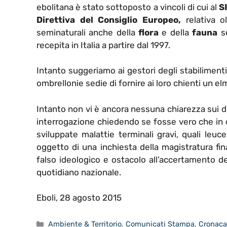
ebolitana è stato sottoposto a vincoli di cui al
S
Direttiva del Consiglio Europeo,
relativa o
seminaturali anche della
flora
e della
fauna
se
recepita in Italia a partire dal 1997.
Intanto suggeriamo ai gestori degli stabilimenti b
ombrellonie sedie di fornire ai loro chienti un e
Intanto non vi è ancora nessuna chiarezza sui 
interrogazione chiedendo se fosse vero che in div
sviluppate malattie terminali gravi, quali leuc
oggetto di una inchiesta della magistratura fina
falso ideologico e ostacolo all’accertamento d
quotidiano nazionale.
Eboli, 28 agosto 2015
Categorie
Ambiente & Territorio
,
Comunicati Stampa
,
Cronac