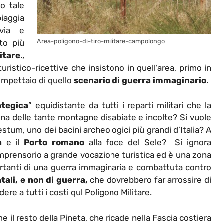
to tale
iaggia
 via e
Area-poligono-di-tiro-militare-campolongo
to più
itare
.,
uristico-ricettive che insistono in quell’area, primo in
rimpettaio di quello
scenario di guerra immaginario
.
ategica
” equidistante da tutti i reparti militari che la
una delle tante montagne disabiate e incolte? Si vuole
stum, uno dei bacini archeologici più grandi d’Italia? A
a
e il
Porto romano
alla foce del Sele? Si ignora
mprensorio a grande vocazione turistica ed è una zona
mportanti di una guerra immaginaria e combattuta contro
tali, e non di guerra,
che dovrebbero far arrossire di
ere a tutti i costi qul Poligono Militare.
e il resto della Pineta, che ricade nella Fascia costiera