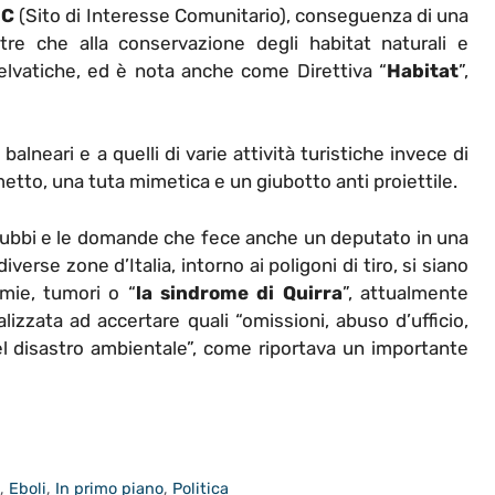
IC
(Sito di Interesse Comunitario), conseguenza di una
ltre che alla conservazione degli habitat naturali e
lvatiche, ed è nota anche come Direttiva “
Habitat
”,
alneari e a quelli di varie attività turistiche invece di
lmetto, una tuta mimetica e un giubotto anti proiettile.
dubbi e le domande che fece anche un deputato in una
erse zone d’Italia, intorno ai poligoni di tiro, si siano
emie, tumori o “
la sindrome di Quirra
”, attualmente
lizzata ad accertare quali “omissioni, abuso d’ufficio,
el disastro ambientale”, come riportava un importante
a
,
Eboli
,
In primo piano
,
Politica