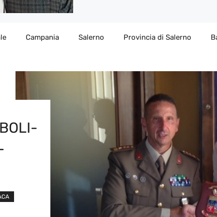
le
Campania
Salerno
Provincia di Salerno
B
BOLI-
L
ACA