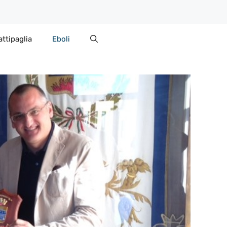
attipaglia
Eboli