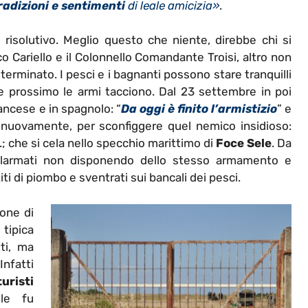
tradizioni e sentimenti
di leale amicizia»
.
isolutivo. Meglio questo che niente, direbbe chi si
co Cariello e il Colonnello Comandante Troisi, altro non
erminato. I pesci e i bagnanti possono stare tranquilli
e prossimo le armi tacciono. Dal 23 settembre in poi
rancese e in spagnolo: “
Da oggi è finito l’armistizio
” e
a nuovamente, per sconfiggere quel nemico insidioso:
; che si cela nello specchio marittimo di
Foce Sele
. Da
llarmati non disponendo dello stesso armamento e
iti di piombo e sventrati sui bancali dei pesci.
one di
, tipica
ti, ma
Infatti
turisti
le fu