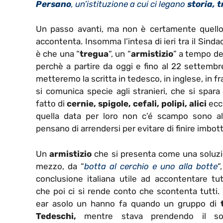
Persano
, un’istituzione a cui ci legano
storia, 
Un passo avanti, ma non è certamente quello r
accontenta. Insomma l’intesa di ieri tra il Sinda
è che una “
tregua
“, un “
armistizio
” a tempo det
perchè a partire da oggi e fino al 22 settembr
metteremo la scritta in tedesco, in inglese, in f
si comunica specie agli stranieri, che si spar
fatto di
cernie, spigole, cefali, polipi, alici
ecc.
quella data per loro non c’é scampo sono a
pensano di arrendersi per evitare di finire imbott
Un
armistizio
che si presenta come una soluzi
mezzo, da “
botta al cerchio e uno alla botte
“
conclusione italiana utile ad accontentare tut
che poi ci si rende conto che scontenta tutti. 
ear asolo un hanno fa quando un gruppo di
Tedeschi,
mentre stava prendendo il so