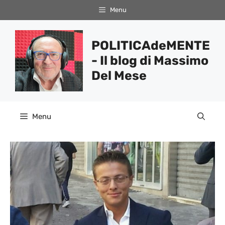
Vai
Menu
al
contenuto
POLITICAdeMENTE
- Il blog di Massimo
Del Mese
Menu