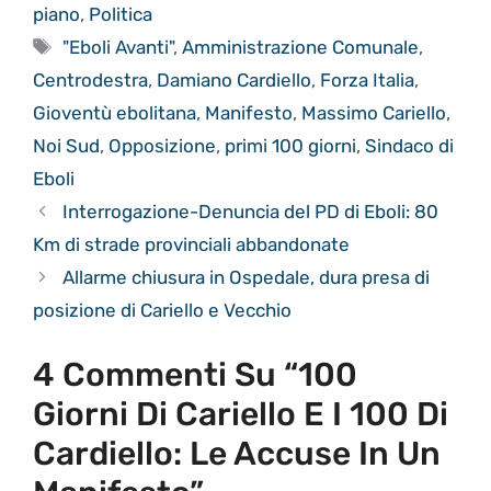
piano
,
Politica
Tag
"Eboli Avanti"
,
Amministrazione Comunale
,
Centrodestra
,
Damiano Cardiello
,
Forza Italia
,
Gioventù ebolitana
,
Manifesto
,
Massimo Cariello
,
Noi Sud
,
Opposizione
,
primi 100 giorni
,
Sindaco di
Eboli
Interrogazione-Denuncia del PD di Eboli: 80
Km di strade provinciali abbandonate
Allarme chiusura in Ospedale, dura presa di
posizione di Cariello e Vecchio
4 Commenti Su “100
Giorni Di Cariello E I 100 Di
Cardiello: Le Accuse In Un