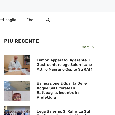
attipaglia
Eboli
PIU RECENTE
More
Tumori Apparato Digerente. Il
Gastroenterologo Salernitano
Attilio Maurano Ospite Su RAI 1
Balneazione E Qualità Delle
Acque Sul Litorale Di
Battipaglia. Incontro In
Prefettura
Lega Salerno, Si Rafforza Sul