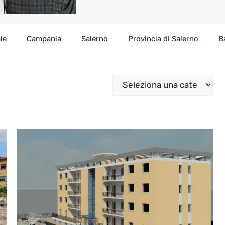
le
Campania
Salerno
Provincia di Salerno
B
Categorie