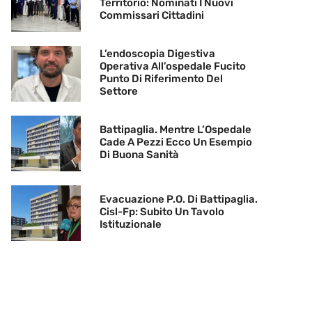
Territorio: Nominati I Nuovi
Commissari Cittadini
L’endoscopia Digestiva
Operativa All’ospedale Fucito
Punto Di Riferimento Del
Settore
Battipaglia. Mentre L’Ospedale
Cade A Pezzi Ecco Un Esempio
Di Buona Sanità
Evacuazione P.O. Di Battipaglia.
Cisl-Fp: Subito Un Tavolo
Istituzionale