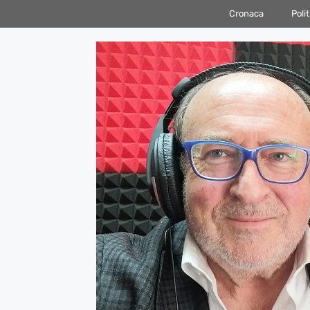
Vai
Cronaca
Polit
al
contenuto