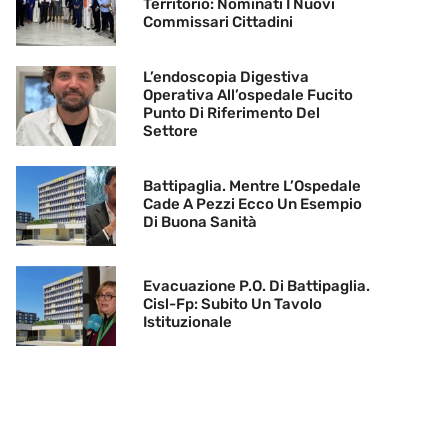
Territorio: Nominati I Nuovi
Commissari Cittadini
L’endoscopia Digestiva
Operativa All’ospedale Fucito
Punto Di Riferimento Del
Settore
Battipaglia. Mentre L’Ospedale
Cade A Pezzi Ecco Un Esempio
Di Buona Sanità
Evacuazione P.O. Di Battipaglia.
Cisl-Fp: Subito Un Tavolo
Istituzionale