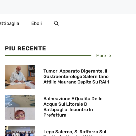
attipaglia
Eboli
PIU RECENTE
More
Tumori Apparato Digerente. Il
Gastroenterologo Salernitano
Attilio Maurano Ospite Su RAI 1
Balneazione E Qualità Delle
Acque Sul Litorale Di
Battipaglia. Incontro In
Prefettura
Lega Salerno, Si Rafforza Sul