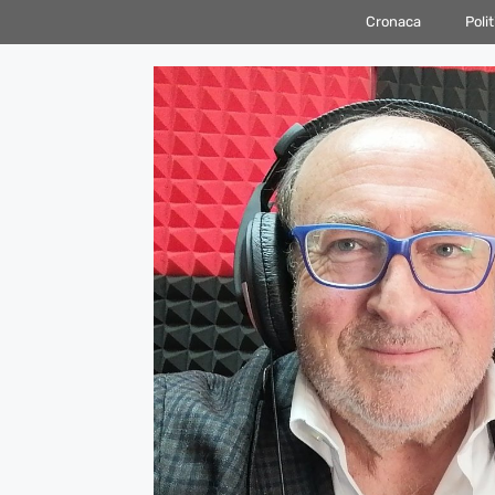
Vai
Cronaca
Polit
al
contenuto