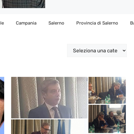
le
Campania
Salerno
Provincia di Salerno
B
Categorie