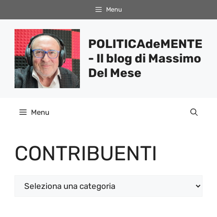
Vai
Menu
al
contenuto
POLITICAdeMENTE
- Il blog di Massimo
Del Mese
Menu
CONTRIBUENTI
Categorie