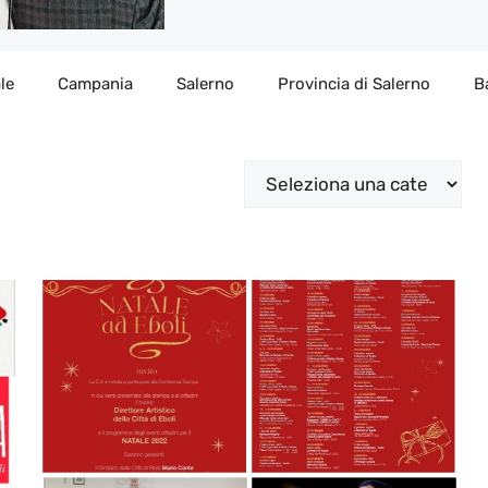
le
Campania
Salerno
Provincia di Salerno
B
Categorie