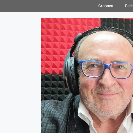
Vai
Cronaca
Polit
al
contenuto