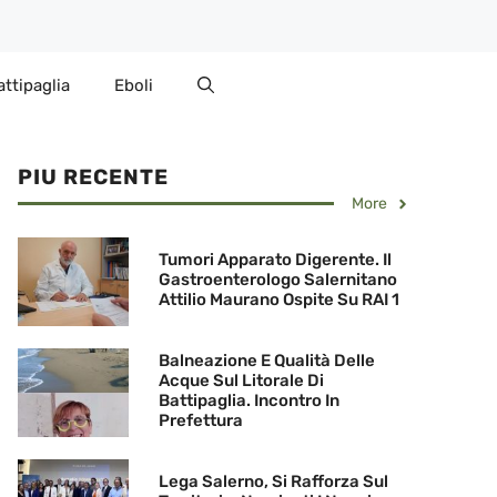
attipaglia
Eboli
PIU RECENTE
More
Tumori Apparato Digerente. Il
Gastroenterologo Salernitano
Attilio Maurano Ospite Su RAI 1
Balneazione E Qualità Delle
Acque Sul Litorale Di
Battipaglia. Incontro In
Prefettura
Lega Salerno, Si Rafforza Sul