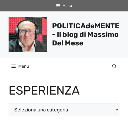
Vai
Menu
al
contenuto
POLITICAdeMENTE
- Il blog di Massimo
Del Mese
Menu
ESPERIENZA
Categorie