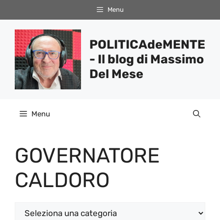
Vai
Menu
al
contenuto
POLITICAdeMENTE
- Il blog di Massimo
Del Mese
Menu
GOVERNATORE
CALDORO
Categorie