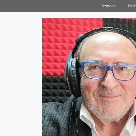
Vai
Cronaca
Polit
al
contenuto