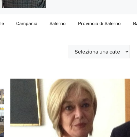
le
Campania
Salerno
Provincia di Salerno
B
Categorie