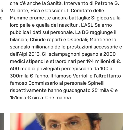
che c'é anche la Sanità. Intervento di Petrone G.
li
Valiante, Pica e Coscioni. Il Comitato delle
no
Mamme promette ancora battaglia: Si gioca sulla
loro pelle e quella dei nascituri. L'ASL Salerno
pubblica i dati sul personale: La DG raggiunge il
bilancio; Chiude reparti e Ospedali; Mantiene lo
scandalo milionario delle prestazioni accessorie e
dell'Alpi 2013. Gli sciampagnoni pagano a 2000
medici stipendi e straordinari per 194 milioni di €.
600 medici privilegiati percepiscono da 100 a
300mila € l'anno. Il famoso Verrioli e l'altrettanto
famoso Commissario al personale Spinelli
rispettivamente hanno guadagnato 251mila € e
151mila € circa. Che manna.