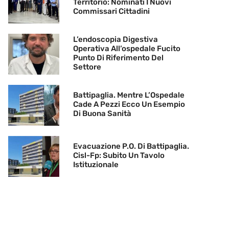
Territorio: Nominati I Nuovi
Commissari Cittadini
L’endoscopia Digestiva
Operativa All’ospedale Fucito
Punto Di Riferimento Del
Settore
Battipaglia. Mentre L’Ospedale
Cade A Pezzi Ecco Un Esempio
Di Buona Sanità
Evacuazione P.O. Di Battipaglia.
Cisl-Fp: Subito Un Tavolo
Istituzionale