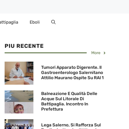
attipaglia
Eboli
PIU RECENTE
More
Tumori Apparato Digerente. Il
Gastroenterologo Salernitano
Attilio Maurano Ospite Su RAI 1
Balneazione E Qualità Delle
Acque Sul Litorale Di
Battipaglia. Incontro In
Prefettura
Lega Salerno, Si Rafforza Sul