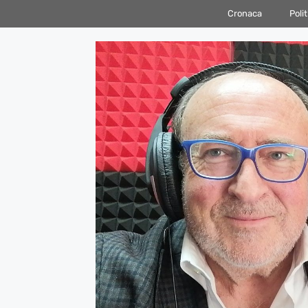
Vai
Cronaca
Polit
al
contenuto