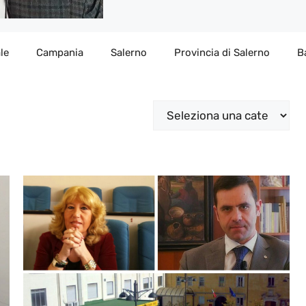
le
Campania
Salerno
Provincia di Salerno
B
Categorie