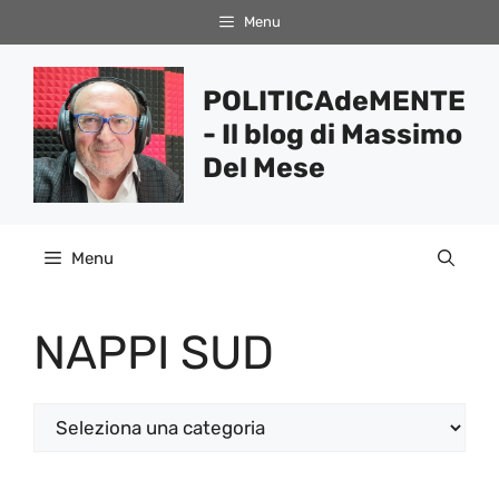
Vai
Menu
al
contenuto
POLITICAdeMENTE
- Il blog di Massimo
Del Mese
Menu
NAPPI SUD
Categorie