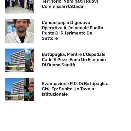
Territorio: Nominati I Nuovi
Commissari Cittadini
L’endoscopia Digestiva
Operativa All’ospedale Fucito
Punto Di Riferimento Del
Settore
Battipaglia. Mentre L’Ospedale
Cade A Pezzi Ecco Un Esempio
Di Buona Sanità
Evacuazione P.O. Di Battipaglia.
Cisl-Fp: Subito Un Tavolo
Istituzionale