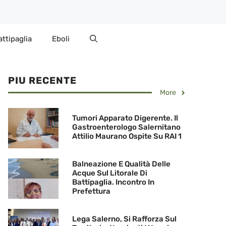
attipaglia
Eboli
PIU RECENTE
More
Tumori Apparato Digerente. Il
Gastroenterologo Salernitano
Attilio Maurano Ospite Su RAI 1
Balneazione E Qualità Delle
Acque Sul Litorale Di
Battipaglia. Incontro In
Prefettura
Lega Salerno, Si Rafforza Sul