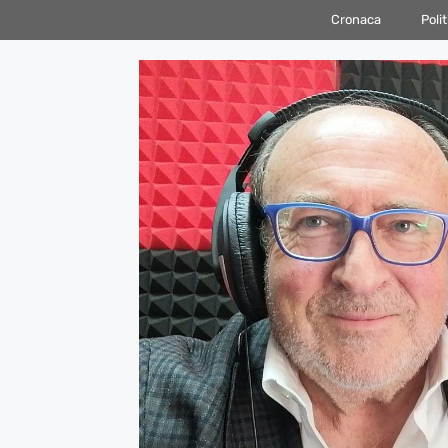
Vai
Cronaca
Polit
al
contenuto