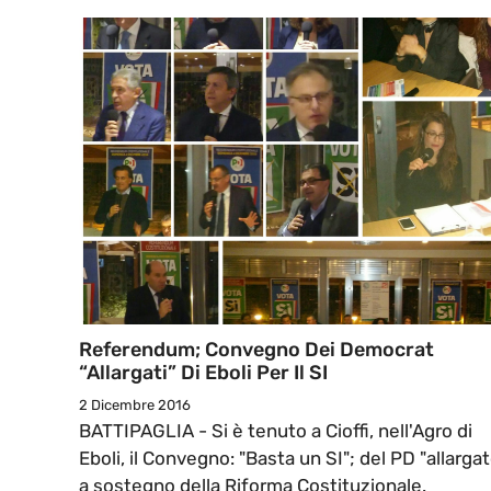
Referendum; Convegno Dei Democrat
“allargati” Di Eboli Per Il SI
2 Dicembre 2016
BATTIPAGLIA - Si è tenuto a Cioffi, nell'Agro di
Eboli, il Convegno: "Basta un SI"; del PD "allargat
a sostegno della Riforma Costituzionale.