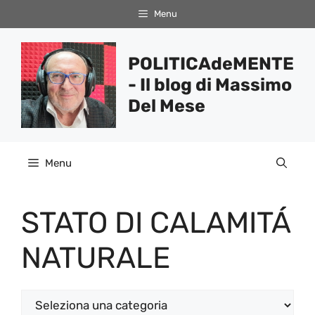
Vai
Menu
al
contenuto
POLITICAdeMENTE
- Il blog di Massimo
Del Mese
Menu
STATO DI CALAMITÁ
NATURALE
Categorie